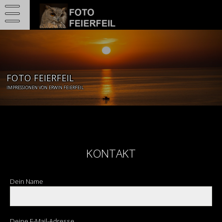
Skip
to
content
FOTO FEIERFEIL
IMPRESSIONEN VON ERWIN FEIERFEIL
KONTAKT
Dein Name
Deine E-Mail-Adresse