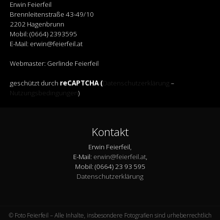
Erwin Feierfeil
Brennleitenstraße 43-49/10
2202 Hagenbrunn
Mobil: (0664) 2393595
E-Mail: erwin@feierfeil.at
Webmaster: Gerlinde Feierfeil
geschützt durch
reCAPTCHA (
Datenschutzerklärung
–
Nutzungsbedingungen
)
Kontakt
Erwin Feierfeil,
E-Mail:
erwin@feierfeil.at
,
Mobil: (0664) 23 93 595
Datenschutzerklärung
© Foto Feierfeil – Alle Inhalte, insbesondere Fotografien sind urheberrechtlich